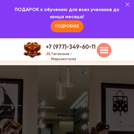
5.0
ПОДАРОК к обучению для всех учеников до
Наши курсы
О н
г.Москва, ул. Марксистская, д
конца месяца!
20/1, 3 этаж
ПОДРОБНЕЕ
+7 (977)-349-60-11
Таганская /
Марксистская