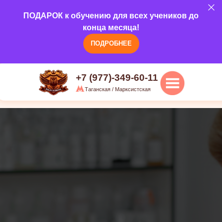
5.0
ПОДАРОК к обучению для всех учеников до
Наши курсы
О н
г.Москва, ул. Марксистская, д 20/1,
конца месяца!
3 этаж
ПОДРОБНЕЕ
+7 (977)-349-60-11
Таганская / Марксистская