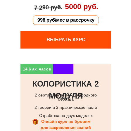
5000 руб.
.
7 290 руб
998 руб/мес в рассрочку
ВЫБРАТЬ КУРС
14,6 ак. часов
КОЛОРИСТИКА 2
МОДУЛЯ
2 сертификата международного
образца
2 теории и 2 практические части
Отработка на двух моделях
Онлайн курс по бровям
для закрепления знаний