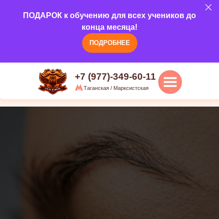
5.0
ПОДАРОК к обучению для всех учеников до
Наши курсы
О н
г.Москва, ул. Марксистская, д 20/1,
конца месяца!
3 этаж
ПОДРОБНЕЕ
+7 (977)-349-60-11
Таганская / Марксистская