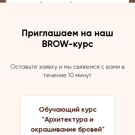
от особенностей своего лица.
Если же женщина старше
среднего возраста, линии
Приглашаем на наш
должны быть аккуратными.
Чтобы омолодить свое лицо
BROW-курс
можно применять дугообразные
линии, а утолщенные стоит
Оставьте заявку и мы свяжемся с вами в
забыть на всю жизнь.
течение 10 минут
Обучающий курс
"Архитектура и
окрашивание бровей"