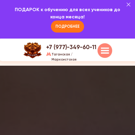
5.0
ПОДАРОК к обучению для всех учеников до
Наши курсы
О н
г.Москва, ул. Марксистская, д
конца месяца!
20/1, 3 этаж
ПОДРОБНЕЕ
+7 (977)-349-60-11
Таганская /
Марксистская