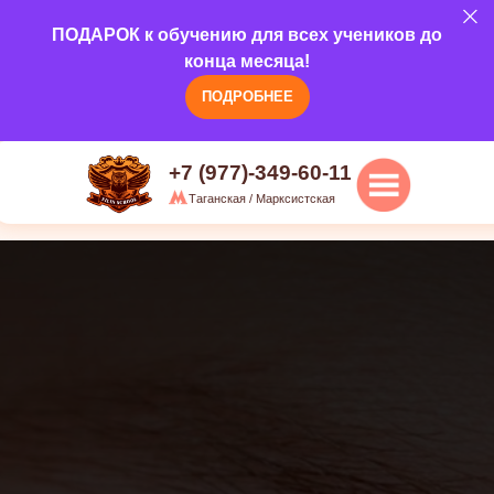
5.0
ПОДАРОК к обучению для всех учеников до
Наши курсы
О н
г.Москва, ул. Марксистская, д 20/1,
конца месяца!
3 этаж
ПОДРОБНЕЕ
+7 (977)-349-60-11
Таганская / Марксистская