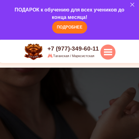
5.0
ПОДАРОК к обучению для всех учеников до
Наши курсы
О н
г.Москва, ул. Марксистская, д 20/1,
конца месяца!
3 этаж
ПОДРОБНЕЕ
+7 (977)-349-60-11
Таганская / Марксистская