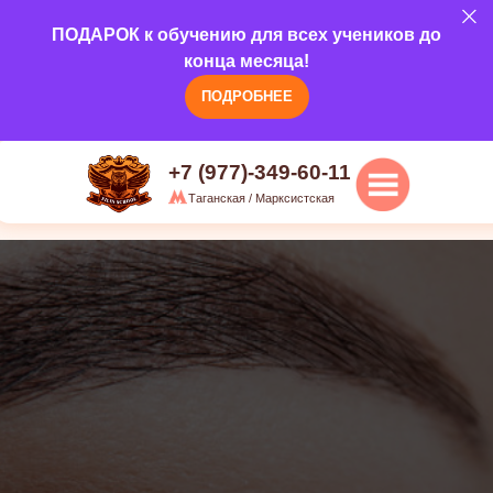
5.0
ПОДАРОК к обучению для всех учеников до
Наши курсы
О н
г.Москва, ул. Марксистская, д 20/1,
конца месяца!
3 этаж
ПОДРОБНЕЕ
+7 (977)-349-60-11
Таганская / Марксистская